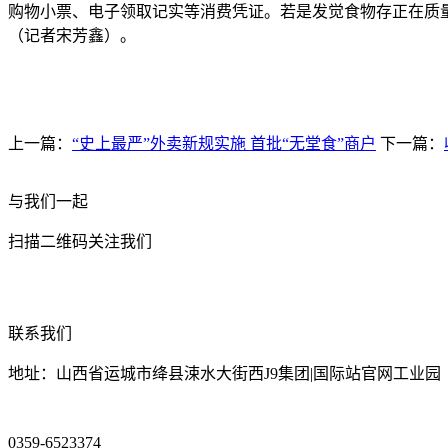
购物小票、电子领取记实等消费凭证。若是发觉食物存正在质量
（记者宋芳鑫）。
上一篇：
“史上最严”外卖新规实施 首批“无堂食”商户
下一篇：
与我们一起
扫描二维码关注我们
联系我们
地址：山西省运城市绛县涑水大街西J9集团|国际站官网工业园
0359-6523374