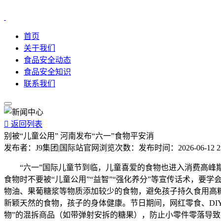
首页
关于我们
食品安全动态
食品安全知识
联系我们

返回列表
别被“儿童公用” 河南发布“六一”食物平安消
发布者：
J9集团|国际站官网
浏览次数：
发布时间：
2026-06-12 2
“六一”国际儿童节到临，儿童喜爱的食物也进入消费高峰期
食物时不要被“儿童公用”“益智”“强化养分”等宣传话术，
物油、果葡糖浆等物质添加较少的食物，避免孩子持久食用高
新颖天然的食物，孩子的身体健康。节日期间，网红零食、DI
物”的混拆商品（如带弹射安拆的糖果），防止小零件零落导