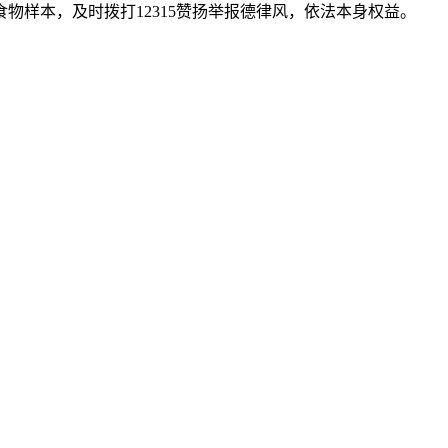
样本，及时拨打12315赞扬举报德律风，依法本身权益。