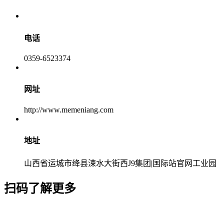
电话
0359-6523374
网址
http://www.memeniang.com
地址
山西省运城市绛县涑水大街西J9集团|国际站官网工业园
扫码了解更多