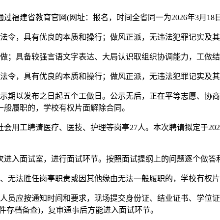
省教育官网(网址：报名，时间全省同一为2026年3月18日8！0
法令，具有优良的本质和操行；做风正派，无违法犯罪记实及其
做；具备较强言语文字表达、大局认识取组织协调能力，工做结
法令，具有优良的本质和操行；做风正派，无违法犯罪记实及其
期以发布之日起五个工做日。公示无后，正在平等志愿、协商
一般履职的，学校有权片面解除合同。
工聘请医疗、医技、护理等岗亭27人。本次聘请拟定于2026年
入面试室，进行面试环节。按照面试提纲上的问题逐个做答和
、无法胜任岗亭职责或因其他缘由无法一般履职的，学校有权片
员应按通知时间和要求，现场提交身份证、结业证书、学位证
件存档备查)，复审通事后方能进入面试环节。