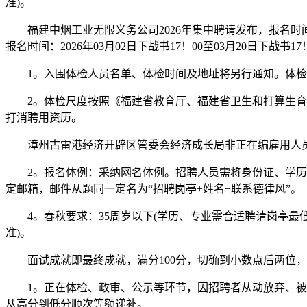
准)。
福建中烟工业无限义务公司2026年集中聘请发布，报名时间：2
报名时间：2026年03月02日下战书17！00至03月20日下
1。入围体检人员名单、体检时间及地址将另行通知。体检
2。体检尺度按照《福建省教育厅、福建省卫生和打算生育委员会
打消聘用资历。
漳州古雷港经济开辟区管委会经济成长局非正在编雇用人员聘请4名，报
2。报名体例：采纳网名体例。招聘人员需将身份证、学历证
定邮箱，邮件从题同一定名为“招聘岗亭+姓名+联系德律风”。
4。春秋要求：35周岁以下(学历、专业需合适聘请岗亭最
准)。
面试成就即最终成就，满分100分，切确到小数点后两位，
1。正在体检、政审、公示等环节，因招聘者从动放弃、被打
从高分到低分顺次等额递补。