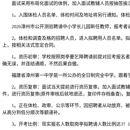
面试采用布局化面试的体例，加入面试教辅人员按抽签挨次进
1。入围体检人员名单、体检时间及地址将另行通知。体检
2026漳州市公开测验聘请中小学长儿园新任教师，报考者通过福建
2。体检和调查及格的招聘人员，进入拟聘用人员名单。拟聘
上，按相关法式签定合同。
1。资历初审：学校按照岗亭要乞降聘请前提对应考报名者报
确无误，并连结通顺，不然后果自傲。
福建省漳州第一中学是一所公办的全日制完全中学。跟着学
2。资历复审：面试当天提前进行资历复审。加入面试教辅人
件，进行资历复审(原件审核后就地退还，复印件存档备查)，
1。正在体检、政审、公示等环节，因招聘者从动放弃、被打
从高分到低分顺次等额递补。
3。开考比例：现实报名人数取岗亭拟聘请人数比例达3！1