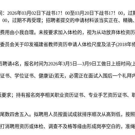
026年03月02日下战书17！00至03月20日下战书17！0
战书17！00，过期不再受理；招聘者提交的申请材料该当实正在、精
费用由小我自理。未按要求加入体检的，视为从动放弃体检资历
关于印发福建省教师资历申请人体检尺度及法子(2018年修订)
名时间为2026年3月5日—3月9日工做日上班时间(上午8！00-
书、学位证书、健康证(若无，必需正在面试入围后一个礼拜内
低要求；持有报名岗亭相关职业资历证书、专业手艺资历证书、
尾数四舍五入。拟聘用人员按面试成就排序顺次从高到低，按照
消聘用资历或体检、调查不及格等缘由形成岗亭空白的，准绳