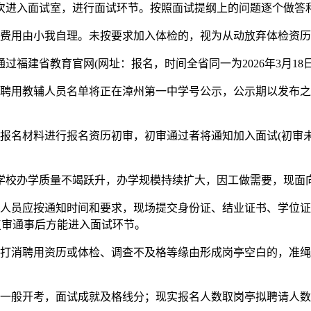
入面试室，进行面试环节。按照面试提纲上的问题逐个做答和
费用由小我自理。未按要求加入体检的，视为从动放弃体检资历
省教育官网(网址：报名，时间全省同一为2026年3月18日8！0
用教辅人员名单将正在漳州第一中学号公示，公示期以发布之
名材料进行报名资历初审，初审通过者将通知加入面试(初审未
校办学质量不竭跃升，办学规模持续扩大，因工做需要，现面向
员应按通知时间和要求，现场提交身份证、结业证书、学位证
复审通事后方能进入面试环节。
消聘用资历或体检、调查不及格等缘由形成岗亭空白的，准绳
一般开考，面试成就及格线分；现实报名人数取岗亭拟聘请人数